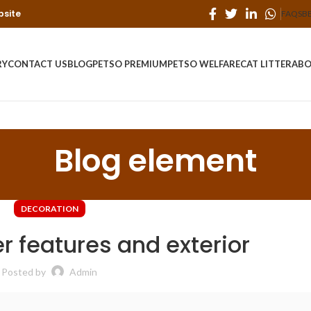
bsite
FAQS
B
RY
CONTACT US
BLOG
PETSO PREMIUM
PETSO WELFARE
CAT LITTER
ABO
Blog element
DECORATION
r features and exterior
Posted by
Admin