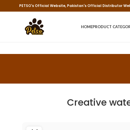
PETSO's Official Website, Pakistan's Official Distributor We
HOME
PRODUCT CATEGO
Creative wate