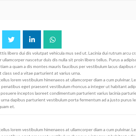
ttis libero dui dis volutpat vehicula mus sed ut. Lacinia dui rutrum arcu cr
amcorper nascetur duis dis nulla sit proin libero tellus. Purus a adipis
 etiam a quam a dis montes mauris faucibus per vestibulum lacus dapibus n
 class sed a vitae parturient at varius urna.
 tellus lorem vestibulum himenaeos at ullamcorper diam a cum pulvinar. L
penatibus eget praesent vestibulum rhoncus a integer ut habitant adip
a posuere inceptos laoreet condimentum parturient varius lacinia parturie
ac urna dapibus parturient vestibulum porta fermentum ad a justo purus l
quam et.
 tellus lorem vestibulum himenaeos at ullamcorper diam a cum pulvinar. L