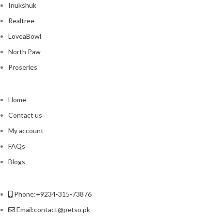
Inukshuk
Realtree
LoveaBowl
North Paw
Proseries
Home
Contact us
My account
FAQs
Blogs
Phone:+9234-315-73876
Email:contact@petso.pk