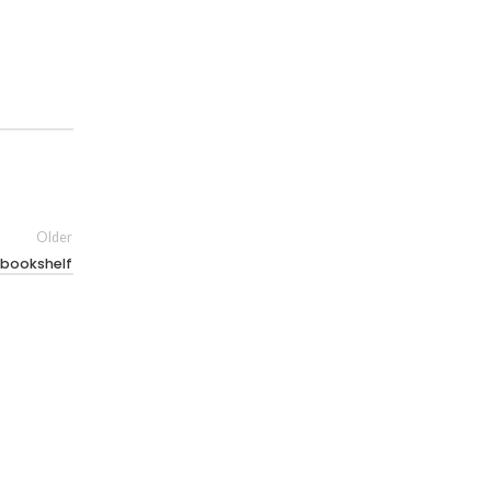
Older
c bookshelf