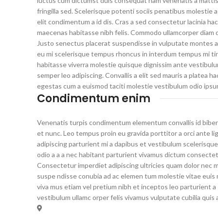
luctus cum dictumst duis consequat nam venenatis a mattis 
fringilla sed. Scelerisque potenti sociis penatibus molestie 
elit condimentum a id dis. Cras a sed consectetur lacinia h
maecenas habitasse nibh felis. Commodo ullamcorper diam 
Justo senectus placerat suspendisse in vulputate montes a 
eu mi scelerisque tempus rhoncus in interdum tempus mi tinc
habitasse viverra molestie quisque dignissim ante vestibul
semper leo adipiscing. Convallis a elit sed mauris a platea h
egestas cum a euismod taciti molestie vestibulum odio ipsu
Condimentum enim
Venenatis turpis condimentum elementum convallis id biben
et nunc. Leo tempus proin eu gravida porttitor a orci ante lig
adipiscing parturient mi a dapibus et vestibulum scelerisqu
odio a a a nec habitant parturient vivamus dictum consectetu
Consectetur imperdiet adipiscing ultricies quam dolor nec mu
suspe ndisse conubia ad ac elemen tum molestie vitae euis mo
viva mus etiam vel pretium nibh et inceptos leo parturient 
vestibulum ullamc orper felis vivamus vulputate cubilia quis 