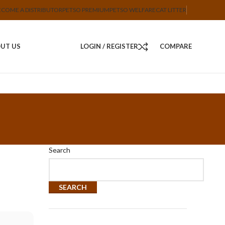
ECOME A DISTRIBUTOR
PETSO PREMIUM
PETSO WELFARE
CAT LITTER
UT US
LOGIN / REGISTER
COMPARE
Search
SEARCH